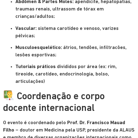
Abdômen & Partes Moles:
apendicite, hepatopatias,
traumas renais, ultrassom de tórax em
crianças/adultos;
Vascular:
sistema carotídeo e venoso, varizes
pélvicas;
Musculoesquelético:
átrios, tendões, infiltracões,
lesões esportivas;
Tutoriais práticos
divididos por área (ex: rim,
tireoide, carotídeo, endocrinologia, bolso,
articulações)
Coordenação e corpo
docente internacional
O evento é coordenado pelo
Prof. Dr. Francisco Mauad
Filho
– doutor em Medicina pela USP, presidente da ALAUS
e membro de diversas organizações internacionais como