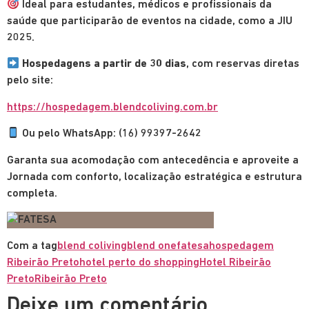
Ideal para estudantes, médicos e profissionais da
saúde que participarão de eventos na cidade, como a JIU
2025.
Hospedagens a partir de 30 dias
, com reservas diretas
pelo site:
https://hospedagem.blendcoliving.com.br
Ou pelo WhatsApp: (16) 99397-2642
Garanta sua acomodação com antecedência e aproveite a
Jornada com conforto, localização estratégica e estrutura
completa.
Com a tag
blend coliving
blend one
fatesa
hospedagem
Ribeirão Preto
hotel perto do shopping
Hotel Ribeirão
Preto
Ribeirão Preto
Deixe um comentário