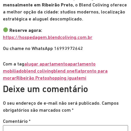
mensalmente em Ribeirão Preto
, o Blend Coliving oferece
a melhor opção da cidade: studios modernos, localização
estratégica e aluguel descomplicado.
Reserve agora:
https://hospedagem.blendcoliving.com.br
Ou chame no WhatsApp 16993972642
Com a tag
alugar apartamento
apartamento
mobiliado
blend coliving
blend one
flat
pronto para
morar
Ribeirão Preto
shopping iguatemi
Deixe um comentário
O seu endereço de e-mail não será publicado.
Campos
obrigatórios são marcados com
*
Comentário
*