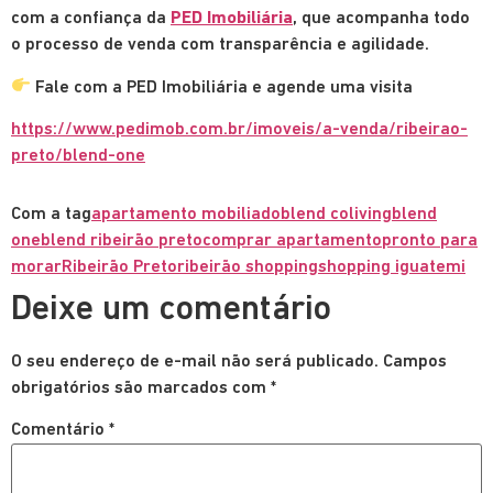
com a confiança da
PED Imobiliária
, que acompanha todo
o processo de venda com transparência e agilidade.
Fale com a PED Imobiliária e agende uma visita
https://www.pedimob.com.br/imoveis/a-venda/ribeirao-
preto/blend-one
Com a tag
apartamento mobiliado
blend coliving
blend
one
blend ribeirão preto
comprar apartamento
pronto para
morar
Ribeirão Preto
ribeirão shopping
shopping iguatemi
Deixe um comentário
O seu endereço de e-mail não será publicado.
Campos
obrigatórios são marcados com
*
Comentário
*