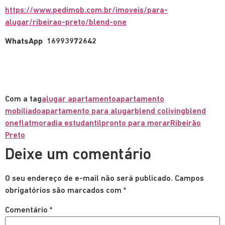
https://www.pedimob.com.br/imoveis/para-
alugar/ribeirao-preto/blend-one
WhatsApp 16993972642
Com a tag
alugar apartamento
apartamento
mobiliado
apartamento para alugar
blend coliving
blend
one
flat
moradia estudantil
pronto para morar
Ribeirão
Preto
Deixe um comentário
O seu endereço de e-mail não será publicado.
Campos
obrigatórios são marcados com
*
Comentário
*