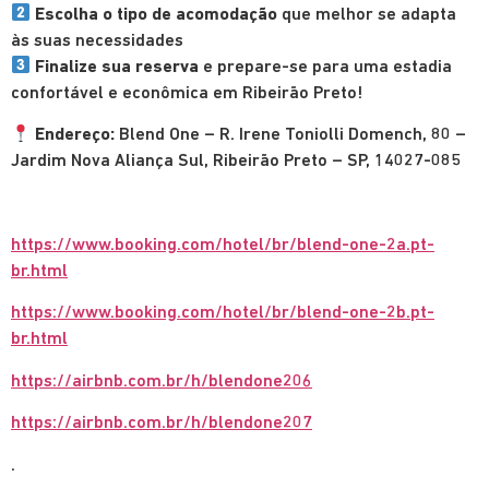
Escolha o tipo de acomodação
que melhor se adapta
às suas necessidades
Finalize sua reserva
e prepare-se para uma estadia
confortável e econômica em Ribeirão Preto!
Endereço:
Blend One – R. Irene Toniolli Domench, 80 –
Jardim Nova Aliança Sul, Ribeirão Preto – SP, 14027-085
https://www.booking.com/hotel/br/blend-one-2a.pt-
br.html
https://www.booking.com/hotel/br/blend-one-2b.pt-
br.html
https://airbnb.com.br/h/blendone206
https://airbnb.com.br/h/blendone207
.