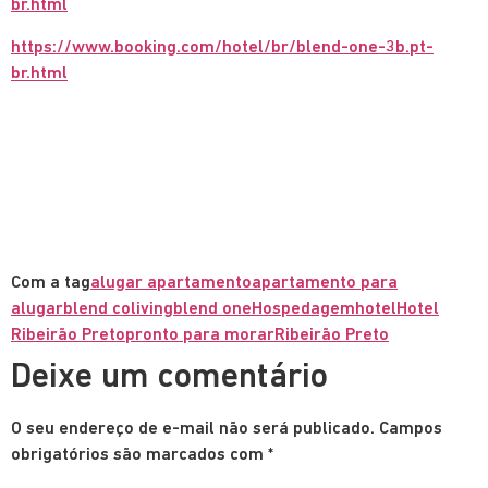
br.html
https://www.booking.com/hotel/br/blend-one-3b.pt-
br.html
Com a tag
alugar apartamento
apartamento para
alugar
blend coliving
blend one
Hospedagem
hotel
Hotel
Ribeirão Preto
pronto para morar
Ribeirão Preto
Deixe um comentário
O seu endereço de e-mail não será publicado.
Campos
obrigatórios são marcados com
*