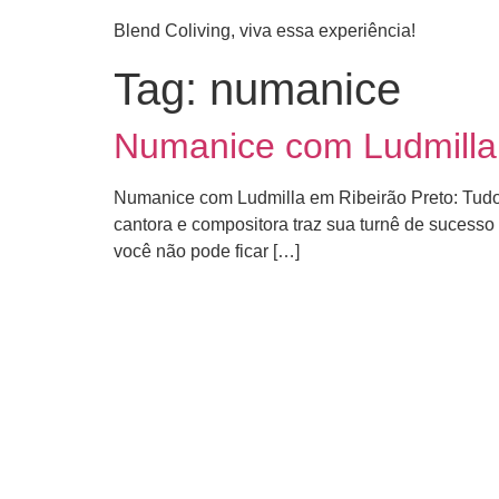
Pular
Blend Coliving, viva essa experiência!
para
o
Tag:
numanice
conteúdo
Numanice com Ludmilla
Numanice com Ludmilla em Ribeirão Preto: Tudo
cantora e compositora traz sua turnê de sucesso
você não pode ficar […]