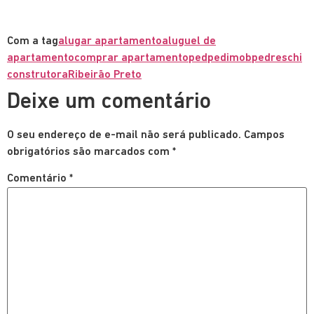
Com a tag
alugar apartamento
aluguel de
apartamento
comprar apartamento
ped
pedimob
pedreschi
construtora
Ribeirão Preto
Deixe um comentário
O seu endereço de e-mail não será publicado.
Campos
obrigatórios são marcados com
*
Comentário
*