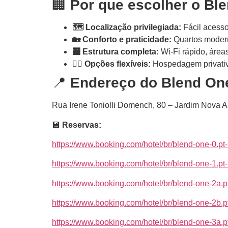
🏢
Por que escolher o Bl
🗺️ Localização privilegiada:
Fácil acesso
🏡 Conforto e praticidade:
Quartos modern
🏧 Estrutura completa:
Wi-Fi rápido, área
🚶️‍♂️ Opções flexíveis:
Hospedagem privativ
📍
Endereço do Blend One
Rua Irene Toniolli Domench, 80 – Jardim Nova A
💾
Reservas:
https://www.booking.com/hotel/br/blend-one-0.pt-
https://www.booking.com/hotel/br/blend-one-1.pt-
https://www.booking.com/hotel/br/blend-one-2a.pt
https://www.booking.com/hotel/br/blend-one-2b.pt
https://www.booking.com/hotel/br/blend-one-3a.pt