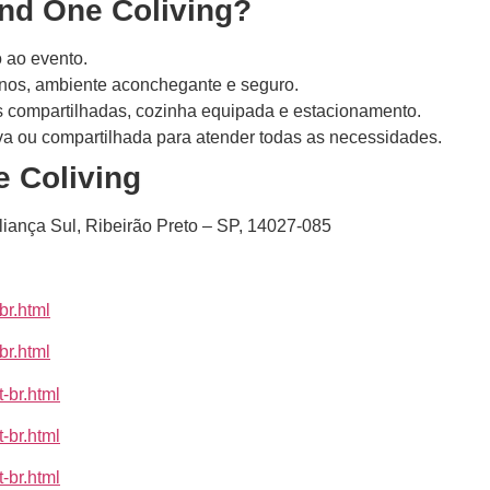
end One Coliving?
 ao evento.
os, ambiente aconchegante e seguro.
s compartilhadas, cozinha equipada e estacionamento.
a ou compartilhada para atender todas as necessidades.
 Coliving
liança Sul, Ribeirão Preto – SP, 14027-085
br.html
br.html
-br.html
-br.html
-br.html