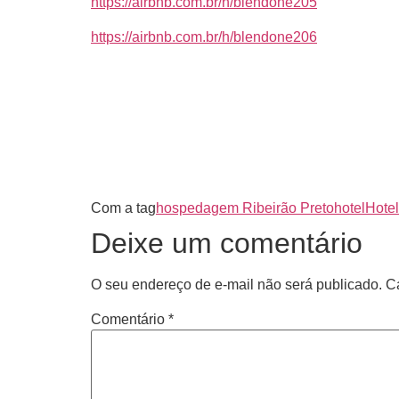
https://airbnb.com.br/h/blendone205
https://airbnb.com.br/h/blendone206
Com a tag
hospedagem Ribeirão Preto
hotel
Hotel
Deixe um comentário
O seu endereço de e-mail não será publicado.
C
Comentário
*