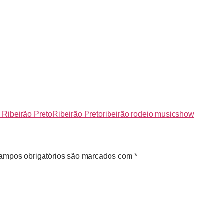
 Ribeirão Preto
Ribeirão Preto
ribeirão rodeio music
show
ampos obrigatórios são marcados com
*