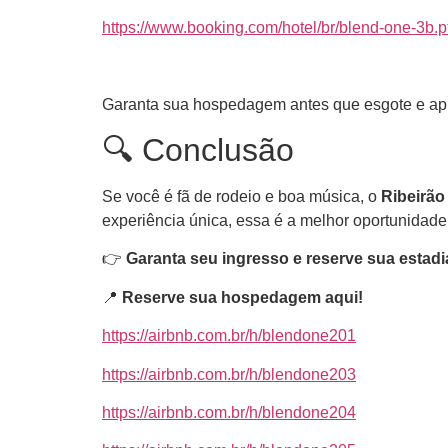
https://www.booking.com/hotel/br/blend-one-3b.pt
Garanta sua hospedagem antes que esgote e ap
🔍 Conclusão
Se você é fã de rodeio e boa música, o
Ribeirão
experiência única, essa é a melhor oportunidade
👉
Garanta seu ingresso e reserve sua estad
📍
Reserve sua hospedagem aqui!
https://airbnb.com.br/h/blendone201
https://airbnb.com.br/h/blendone203
https://airbnb.com.br/h/blendone204