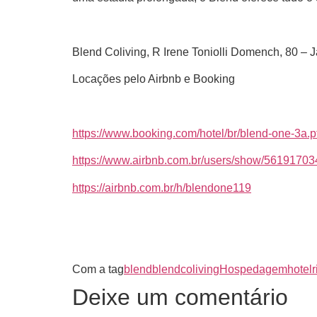
Blend Coliving, R Irene Toniolli Domench, 80 – 
Locações pelo Airbnb e Booking
https://www.booking.com/hotel/br/blend-one-3a.pt
https://www.airbnb.com.br/users/show/56191703
https://airbnb.com.br/h/blendone119
Com a tag
blend
blendcoliving
Hospedagem
hotel
r
Deixe um comentário