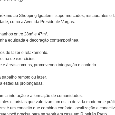
próximo ao Shopping Iguatemi, supermercados, restaurantes e f
idade, como a Avenida Presidente Vargas.
manhos entre 28m² e 47m².
zinha equipada e decoração contemporânea.
tos de lazer e relaxamento.
tina de exercícios.
 e áreas comuns, promovendo integração e conforto.
a trabalho remoto ou lazer.
a estadias prolongadas.
am a interação e a formação de comunidades.
antes e turistas que valorizam um estilo de vida moderno e práti
: é um conceito que combina conforto, localização e conecti
que você precisa para se sentir em casa em Ribeirão Preto.