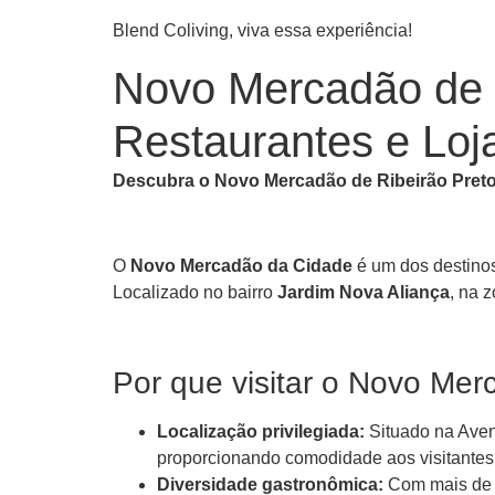
Pular
Blend Coliving, viva essa experiência!
para
o
Novo Mercadão de R
conteúdo
Restaurantes e Loj
Descubra o Novo Mercadão de Ribeirão Preto:
O
Novo Mercadão da Cidade
é um dos destinos
Localizado no bairro
Jardim Nova Aliança
, na 
Por que visitar o Novo Me
Localização privilegiada:
Situado na Aven
proporcionando comodidade aos visitantes
Diversidade gastronômica:
Com mais de 4