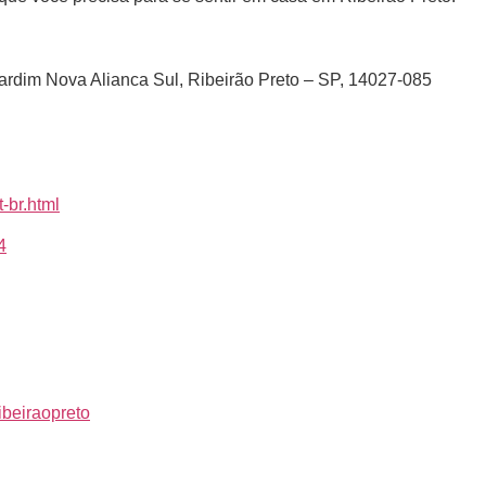
Jardim Nova Alianca Sul, Ribeirão Preto – SP, 14027-085
-br.html
4
ibeiraopreto